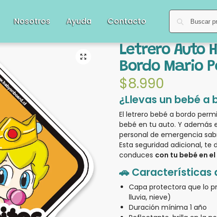
Nosotros
Ayuda
Contacto
Letrero Auto 
Bordo Mario 
$
8.990
¿Llevas un bebé a 
El letrero bebé a bordo perm
bebé en tu auto. Y además
personal de emergencia sabr
Esta seguridad adicional, te 
conduces
con tu bebé en el 
🚗 Características 
Capa protectora que lo p
lluvia, nieve)
Duración mínima 1 año