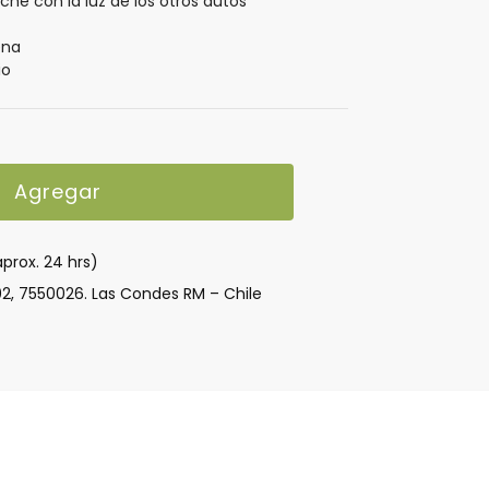
oche con la luz de los otros autos
ena
io
Agregar
aprox. 24 hrs)
02, 7550026. Las Condes RM – Chile