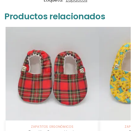
Productos relacionados
ZAPATITOS ERGONÓMICOS
ZAP