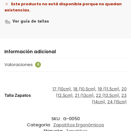
Este producto no está disponible porque no quedan
existencias.
Ver guía de tallas
Información adicional
Valoraciones
0
17 (10cm)
,
18 (10.5cm)
,
19 (11.5cm)
,
20
Talla Zapatos
(12.5cm)
,
21 (13cm)
,
22 (13.5cm)
,
23
(14cm)
,
24 (15cm)
SKU:
G-0050
Categoría:
Zapatitos Ergonómicos
Etiqueta:
Zapatitos