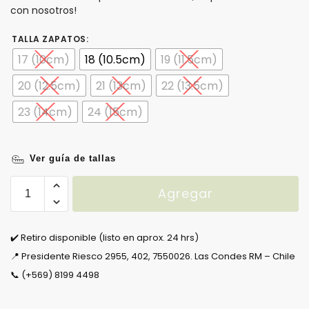
con nosotros!
TALLA ZAPATOS
:
17 (10cm)
18 (10.5cm)
19 (11.5cm)
20 (12.5cm)
21 (13cm)
22 (13.5cm)
23 (14cm)
24 (15cm)
Ver guía de tallas
Agregar
✔️ Retiro disponible (listo en aprox. 24 hrs)
📍 Presidente Riesco 2955, 402, 7550026. Las Condes RM – Chile
📞 (+569) 8199 4498