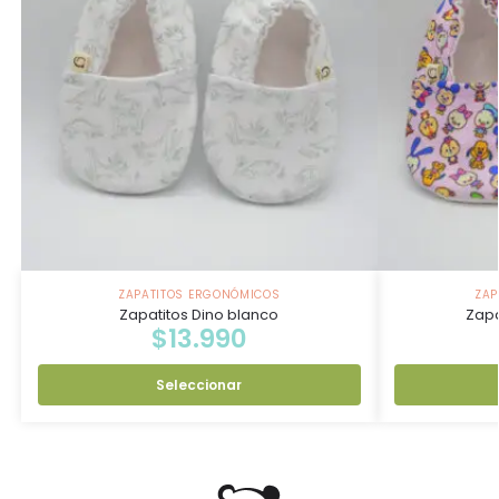
ZAPATITOS ERGONÓMICOS
ZAP
Zapatitos Dino blanco
Zapa
$
13.990
Seleccionar