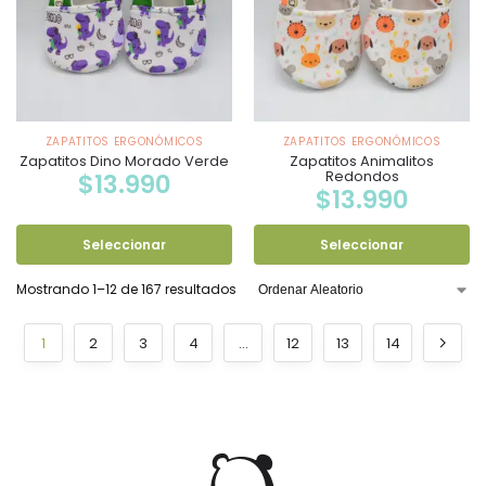
ZAPATITOS ERGONÓMICOS
ZAPATITOS ERGONÓMICOS
Zapatitos Dino Morado Verde
Zapatitos Animalitos
Redondos
$
13.990
$
13.990
Seleccionar
Seleccionar
Mostrando 1–12 de 167 resultados
1
2
3
4
…
12
13
14