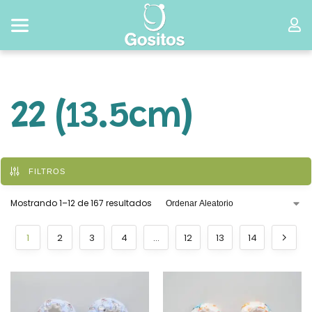
22 (13.5cm)
FILTROS
Mostrando 1–12 de 167 resultados
1
2
3
4
…
12
13
14