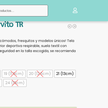
Buscar
vito TR
cómodos, fresquitos y modelos únicos! Tela
rior deportiva respirable, suela textil con
eguridad en la talla escogida, se recomienda
19 (11.5cm)
20 (12.5cm)
21 (13cm)
24 (15cm)