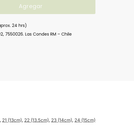
Agregar
aprox. 24 hrs)
02, 7550026. Las Condes RM – Chile
,
21 (13cm)
,
22 (13.5cm)
,
23 (14cm)
,
24 (15cm)