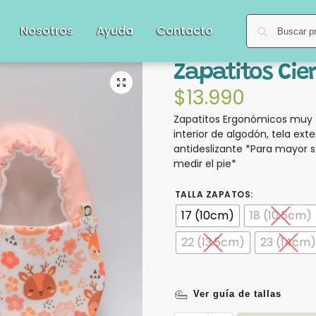
Nosotros
Ayuda
Contacto
Zapatitos Cier
$
13.990
Zapatitos Ergonómicos muy 
interior de algodón, tela exte
antideslizante *Para mayor s
medir el pie*
TALLA ZAPATOS
:
17 (10cm)
18 (10.5cm)
22 (13.5cm)
23 (14cm)
Ver guía de tallas