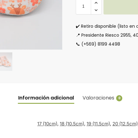
✔️ Retiro disponible (listo en 
📍 Presidente Riesco 2955, 4
📞 (+569) 8199 4498
Información adicional
Valoraciones
0
17 (10cm)
,
18 (10.5cm)
,
19 (11.5cm)
,
20 (12.5cm)