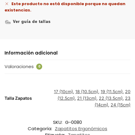
Este producto no está disponible porque no quedan
existencias.
Ver guía de tallas
Información adicional
Valoraciones
0
17 (10cm)
,
18 (10.5cm)
,
19 (11.5cm)
,
20
Talla Zapatos
(12.5cm)
,
21 (13cm)
,
22 (13.5cm)
,
23
(14cm)
,
24 (15cm)
SKU:
G-0080
Categoría:
Zapatitos Ergonómicos
Etiqueta:
Zapatitos