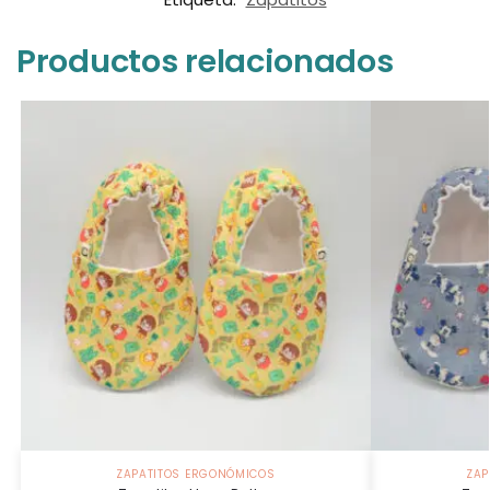
Productos relacionados
ZAPATITOS ERGONÓMICOS
ZAP