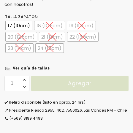
con nosotros!
TALLA ZAPATOS
:
17 (10cm)
18 (10.5cm)
19 (11.5cm)
20 (12.5cm)
21 (13cm)
22 (13.5cm)
23 (14cm)
24 (15cm)
Ver guía de tallas
Agregar
✔️ Retiro disponible (listo en aprox. 24 hrs)
📍 Presidente Riesco 2955, 402, 7550026. Las Condes RM – Chile
📞 (+569) 8199 4498