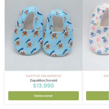
ZAPATITOS ERGONÓMICOS
ZAP
Zapatitos Donald
$
13.990
Seleccionar