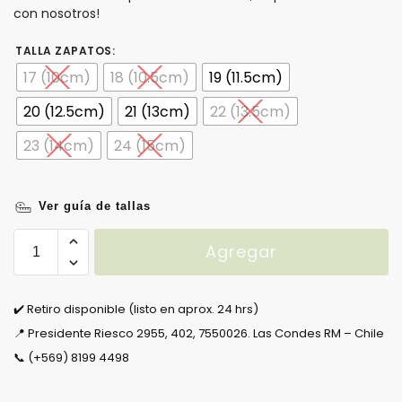
con nosotros!
TALLA ZAPATOS
:
17 (10cm)
18 (10.5cm)
19 (11.5cm)
20 (12.5cm)
21 (13cm)
22 (13.5cm)
23 (14cm)
24 (15cm)
Ver guía de tallas
Agregar
✔️ Retiro disponible (listo en aprox. 24 hrs)
📍 Presidente Riesco 2955, 402, 7550026. Las Condes RM – Chile
📞 (+569) 8199 4498