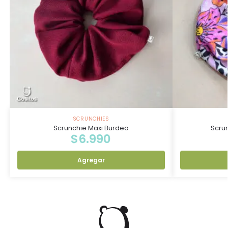
SCRUNCHIES
Scrunchie Maxi Burdeo
Scrun
$
6.990
Agregar