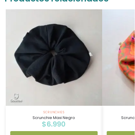
SCRUNCHIES
Scrunchie Maxi Negro
Scrunc
$
6.990