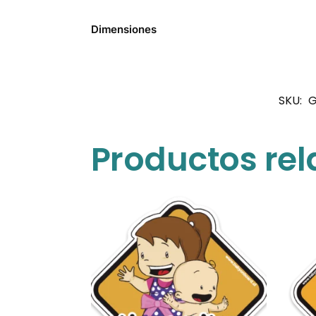
Dimensiones
SKU:
G
Productos re