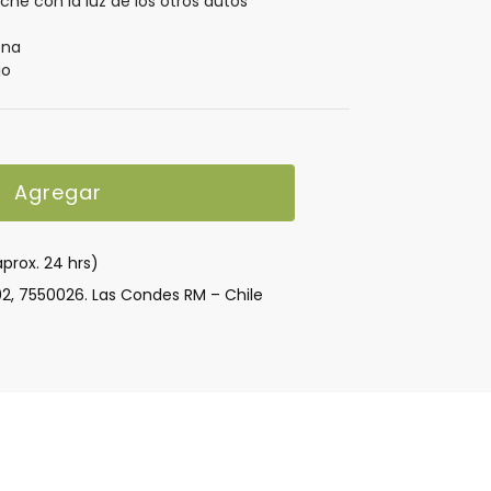
oche con la luz de los otros autos
ena
io
Agregar
aprox. 24 hrs)
02, 7550026. Las Condes RM – Chile