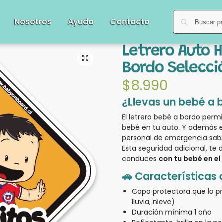
Nosotros
Ayuda
Contacto
Letrero Auto 
Bordo Selecci
$
8.990
¿Llevas un bebé a 
El letrero bebé a bordo perm
bebé en tu auto. Y además
personal de emergencia sabr
Esta seguridad adicional, te 
conduces
con tu bebé en el 
🚗 Características 
Capa protectora que lo p
lluvia, nieve)
Duración mínima 1 año