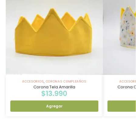
ACCESORIOS
,
CORONAS CUMPLEAÑOS
ACCESOR
Corona Tela Amarilla
Corona C
$
13.990
Agregar