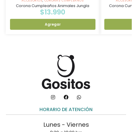
ACCESORIOS
,
CORONAS CUMPLEAÑOS
ACCESOR
Corona Cumpleaños Animales Jungla
Corona Cum
$
13.990
Agregar
HORARIO DE ATENCIÓN
Lunes - Viernes