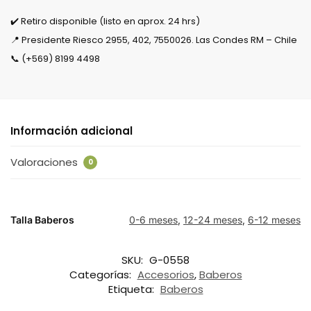
✔️ Retiro disponible (listo en aprox. 24 hrs)
📍 Presidente Riesco 2955, 402, 7550026. Las Condes RM – Chile
📞 (+569) 8199 4498
Información adicional
Valoraciones
0
Talla Baberos
0-6 meses
,
12-24 meses
,
6-12 meses
SKU:
G-0558
Categorías:
Accesorios
,
Baberos
Etiqueta:
Baberos