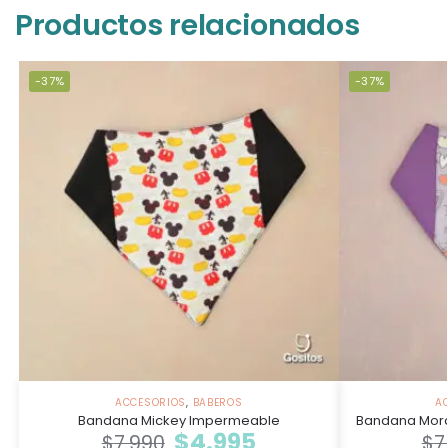
Productos relacionados
-37%
-37%
ACCESORIOS
,
BABEROS
A
Bandana Mickey Impermeable
Bandana Mor
$
4.995
$
7.990
$
7