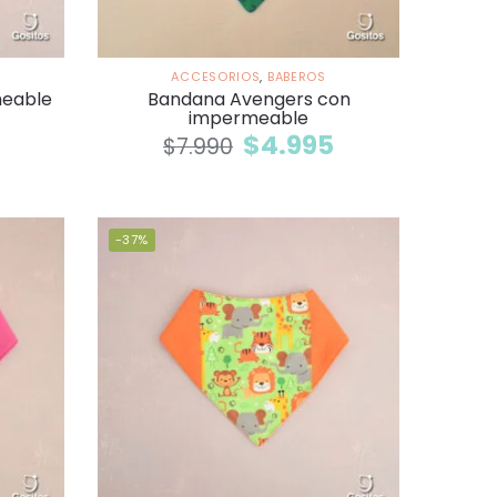
ACCESORIOS
,
BABEROS
eable
Bandana Avengers con
impermeable
$
4.995
$
7.990
-37%