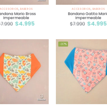
ACCESORIOS
,
BABEROS
ACCESORIOS
,
BABEROS
andana Mario Bross
Bandana Gatita Mari
Impermeable
Impermeable
$
4.995
$
4.995
$
7.990
$
7.990
-37%