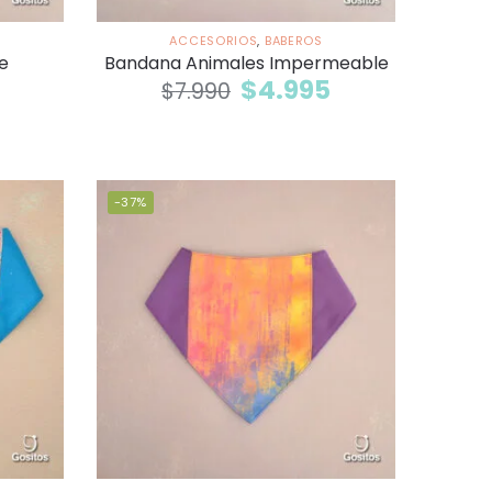
ACCESORIOS
,
BABEROS
e
Bandana Animales Impermeable
$
4.995
$
7.990
-37%