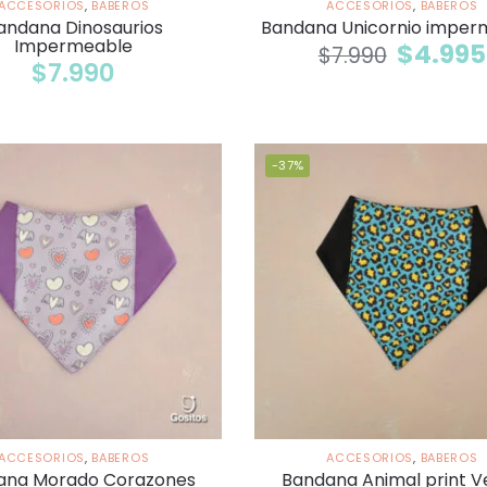
ACCESORIOS
,
BABEROS
ACCESORIOS
,
BABEROS
andana Dinosaurios
Bandana Unicornio imper
Impermeable
$
4.995
$
7.990
$
7.990
-37%
ACCESORIOS
,
BABEROS
ACCESORIOS
,
BABEROS
ana Morado Corazones
Bandana Animal print V