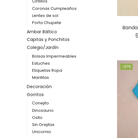
Cintillos
Coronas Cumpleaños
Lentes de sol
Porta Chupete
Banda
Ambar Báltico
Capitas y Ponchitos
Colegio/Jardín
Bolsas Impermeables
Estuches
-37%
Etiquetas Ropa
Mantitas
Decoración
Gorritos
Conejito
Dinosaurio
Osito
Sin Orejitas
Unicornio