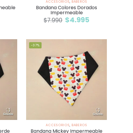
ACCESORIOS
,
BABEROS
meable
Bandana Colores Dorados
Impermeable
$
4.995
$
7.990
-37%
ACCESORIOS
,
BABEROS
erde
Bandana Mickey Impermeable