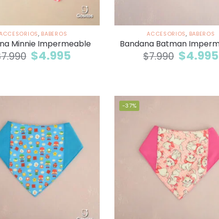
ACCESORIOS
,
BABEROS
ACCESORIOS
,
BABEROS
na Minnie Impermeable
Bandana Batman Imperm
$
4.995
$
4.995
$
7.990
$
7.990
-37%