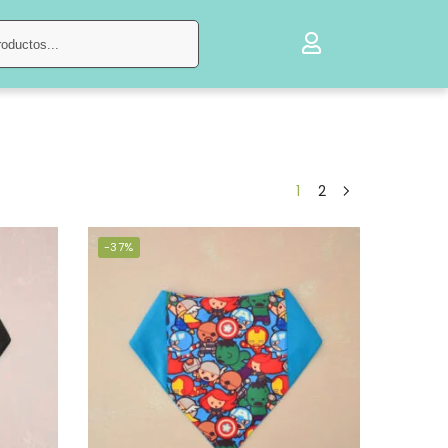
Buscar
1
2
-37%