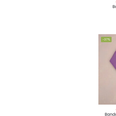
B
-37%
Band