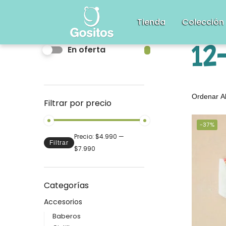
Tienda
Colección
En oferta
12
Filtrar por precio
-37%
Precio:
$4.990
—
Filtrar
$7.990
Categorías
Accesorios
Baberos