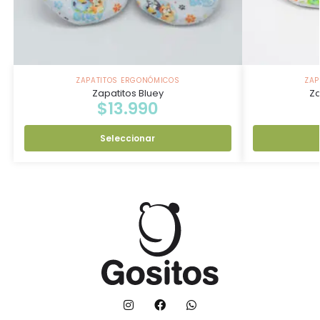
ZAPATITOS ERGONÓMICOS
ZAP
Zapatitos Bluey
Za
$
13.990
Seleccionar