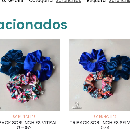
KU:
G-0119
Categoría:
Scrunchies
Etiqueta:
Scrunchi
lacionados
SCRUNCHIES
SCRUNCHIES
PACK SCRUNCHIES VITRAL
TRIPACK SCRUNCHIES SEL
G-082
074