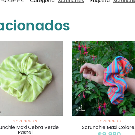
-0149-1-4
Categoría:
Scrunchies
Etiqueta:
Scrunchi
lacionados
SCRUNCHIES
SCRUNCHIES
unchie Maxi Cebra Verde
Scrunchie Maxi Colore
Pastel
$
9.990