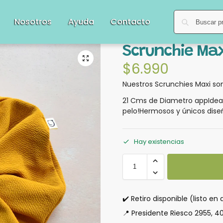
Nosotros
Ayuda
Contacto
Scrunchie Ma
$
6.990
Nuestros Scrunchies Maxi son
21 Cms de Diametro appIdeal
pelo!Hermosos y únicos dise
Hay existencias
✔️ Retiro disponible (listo en 
📍 Presidente Riesco 2955, 4