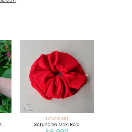
es Maxi
SCRUNCHIES
s
Scrunchie Maxi Rojo
$
6.990