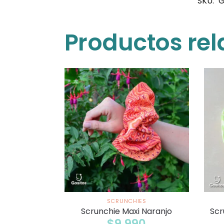
SKU:
G
Productos re
SCRUNCHIES
Scrunchie Maxi Naranjo
Scr
$
9.990