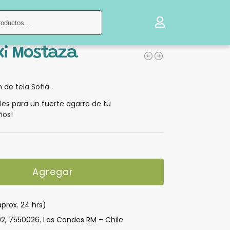
Buscar
xi Mostaza
 de tela Sofia.
es para un fuerte agarre de tu
ños!
Agregar
aprox. 24 hrs)
02, 7550026. Las Condes RM – Chile