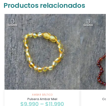
Productos relacionados
AMBAR BÁLTICO
Pulsera Ambar Miel
Co
$
9.990
–
$
11.990