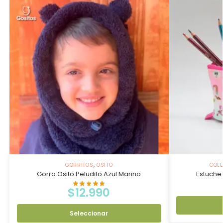
GORRITOS
,
OSITO
COLE
Gorro Osito Peludito Azul Marino
Estuche 
$
12.990
Seleccionar