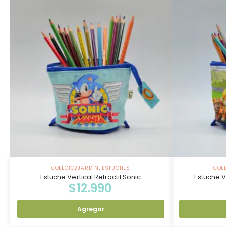
COLEGIO/JARDÍN
,
ESTUCHES
COLE
Estuche Vertical Retráctil Sonic
Estuche Ve
$
12.990
Agregar