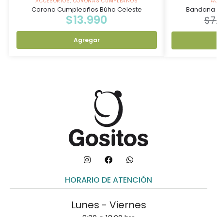
ACCESORIOS
,
CORONAS CUMPLEAÑOS
A
Corona Cumpleaños Búho Celeste
Bandana 
$
13.990
$
7
Agregar
HORARIO DE ATENCIÓN
Lunes - Viernes