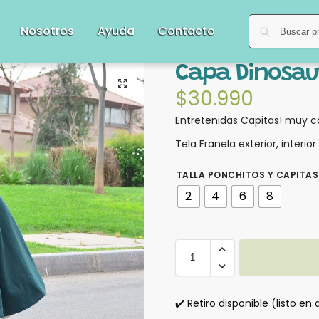
Nosotros
Ayuda
Contacto
Capa Dinosau
$
30.990
Entretenidas Capitas! muy c
Tela Franela exterior, interio
TALLA PONCHITOS Y CAPITAS
2
4
6
8
✔️ Retiro disponible (listo en 