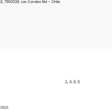
02, 7550026. Las Condes RM – Chile
2
,
4
,
6
,
8
Capa