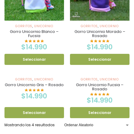
GORRITOS
,
UNICORNIO
GORRITOS
,
UNICORNIO
Gorro Unicornio Blanco –
Gorro Unicornio Morado –
Fucsia
Rosado
$
14.990
$
14.990
Seleccionar
Seleccionar
GORRITOS
,
UNICORNIO
GORRITOS
,
UNICORNIO
Gorro Unicornio Gris – Rosado
Gorro Unicornio Fucsia –
Rosado
$
14.990
$
14.990
Seleccionar
Seleccionar
Mostrando los 4 resultados